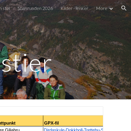
n støl
Stølsrunden 2026
Kilder - lenker
More
ion
stier