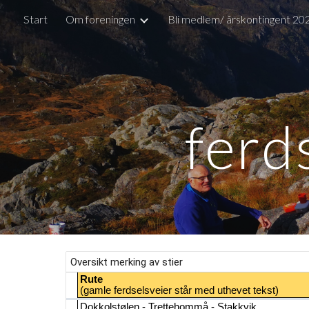
Start
Om foreningen
Bli medlem/ årskontingent 20
Sk
ferd