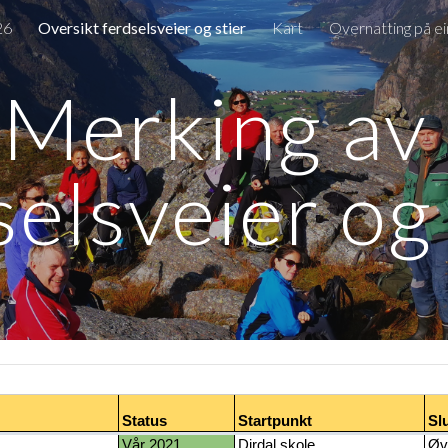
26
Oversikt ferdselsveier og stier
Kart
Overnatting på ei
ip to main content
Skip to navigat
Merking av 
selsveier og 